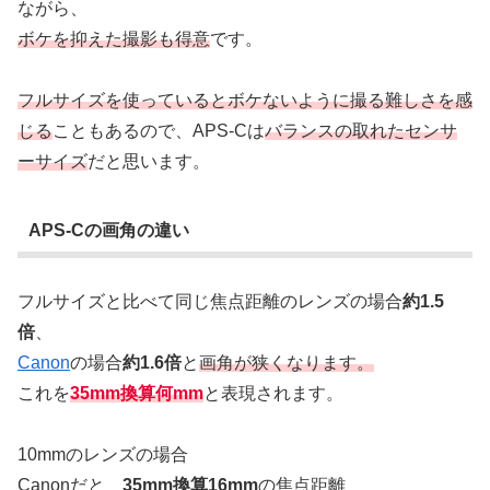
ながら、
ボケを抑えた撮影も得意
です。
フルサイズを使っているとボケないように撮る難しさを感
じる
こともあるので、APS-Cは
バランスの取れたセンサ
ーサイズ
だと思います。
APS-Cの画角の違い
フルサイズと比べて同じ焦点距離のレンズの場合
約1.5
倍
、
Canon
の場合
約1.6倍
と
画角が狭くなります。
これを
35mm換算何mm
と表現されます。
10mmのレンズの場合
Canonだと
35mm換算16mm
の焦点距離