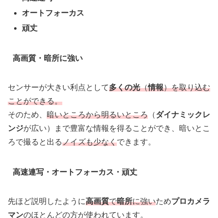
オートフォーカス
頑丈
高画質・暗所に強い
センサーが大きい利点として
多くの光
（
情報
）を取り込む
ことができる。
そのため、
暗いところから明るいところ
（
ダイナミックレ
ンジ
が広い）まで豊富な情報を得ることができ、暗いとこ
ろで撮ると出る
ノイズも少なく
できます。
高速連写・オートフォーカス・頑丈
先ほど説明したように
高画質
で
暗所
に強い
ため
プロカメラ
マン
のほとんどの方が使われています。