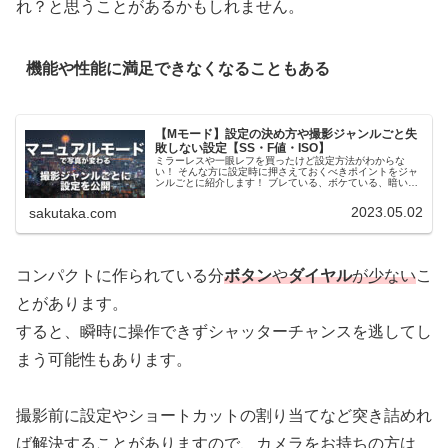
れ？と思うことがあるかもしれません。
機能や性能に満足できなくなることもある
【Mモード】設定の決め方や撮影ジャンルごと失
敗しない設定【SS・F値・ISO】
ミラーレスや一眼レフを買ったけど設定方法がわからな
い！ そんな方に設定時に押さえておくべきポイントをジャ
ンルごとに紹介します！ ブレている、ボケている、暗いな
ど失敗しない設定を紹介します。 慣れてきたら臨機応変に
対応できるようになると思いますので目安としてご覧くだ
2023.05.02
sakutaka.com
さい！
コンパクトに作られている分
ボタン
や
ダイヤル
が少ない
こ
とがあります。
すると、瞬時に操作できずシャッターチャンスを逃してし
まう可能性もあります。
撮影前に設定やショートカットの割り当てなど突き詰めれ
ば解決することがありますので、カメラをお持ちの方は