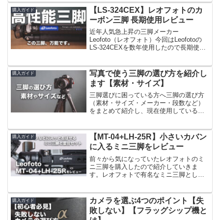
事を参考にしていただければ幸いです。
【LS-324CEX】レオフォトのカ
購入ガイド
ーボン三脚 長期使用レビュー
近年人気急上昇の三脚メーカー
Leofoto（レオフォト）今回はLeofotoの
LS-324CEXを数年使用したので長期使用
レビューをしようと思います。この三脚
のいいところと気になるポイントを紹介
します。三脚選びで悩んでいる方の参考
写真で使う三脚の選び方を紹介し
購入ガイド
になれば幸いです。
ます【素材・サイズ】
三脚選びに困っている方へ三脚の選び方
（素材・サイズ・メーカー・段数など）
をまとめて紹介し、現在使用しているレ
オフォトやピークデザインの三脚を例に
説明します。自分にはどんな三脚が合う
のか参考にしていただけると幸いです。
【MT-04+LH-25R】小さいカバン
購入ガイド
に入るミニ三脚をレビュー
前々から気になっていたレオフォトのミ
ニ三脚を購入したので紹介していきま
す。レオフォトで有名なミニ三脚として
はMT-03もありますが、買ったのは最近
出たMT-04で少し大きめのモデルで雲台
（LH-25R）がセットになったものを選択
カメラを選ぶ4つのポイント【失
購入ガイド
しました。
敗しない】【フラッグシップ機と