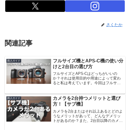
さくたか
関連記事
フルサイズ機とAPS-C機の使い分
購入ガイド
けと2台目の選び方
フルサイズとAPS-Cはどっちがいいの
か？それは使用目的や用途によって変わ
ると私は考えています。今回はフルサイ
ズとAPS-Cどちらも所有している私がど
んな状況で使い分けているのか？これか
らカメラを買おうと検討している方も参
カメラを2台持つメリットと選び
購入ガイド
考にしてください！
方！【サブ機】
カメラを2台またはそれ以上あるとどのよ
うなメリットがあって、どんなデメリッ
トがあるのか？また、2台目以降のカメラ
は何を選べばいいのか？もちろんお金は
かかるがメリットが大きいので、この記