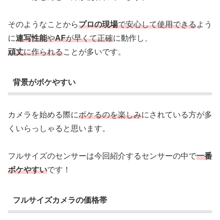
そのようなことから
プロの現場
で安心して使用できる
よう
に
連写性能
や
AF
が早くて正確
に動作し、
頑丈
に作られる
ことが多いです。
背景がボケやすい
カメラを始める際に
ボケるのを楽しみ
にされている方が多
くいらっしゃると思います。
フルサイズのセンサーは今回紹介するセンサーの中で
一番
ボケやすい
です！
フルサイズカメラの価格帯