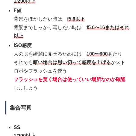
1/200
以上
F値
背景をぼかしたい時は
f5.6以下
背景までしっかり写したい時は
f5.6〜16またはそれ
以上
ISO感度
人の肌を綺麗に見せるためには
100〜800
あたり
それでも
暗い場合は思い切って感度を上げる
かスト
ロボやフラッシュを使う
フラッシュを焚く場合は使っていい場所なのか確認
しましょう
集合写真
SS
1/200以上