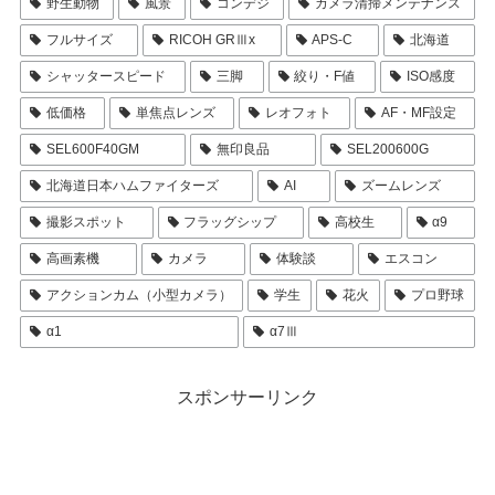
野生動物
風景
コンデジ
カメラ清掃メンテナンス
フルサイズ
RICOH GRⅢx
APS-C
北海道
シャッタースピード
三脚
絞り・F値
ISO感度
低価格
単焦点レンズ
レオフォト
AF・MF設定
SEL600F40GM
無印良品
SEL200600G
北海道日本ハムファイターズ
AI
ズームレンズ
撮影スポット
フラッグシップ
高校生
α9
高画素機
カメラ
体験談
エスコン
アクションカム（小型カメラ）
学生
花火
プロ野球
α1
α7Ⅲ
スポンサーリンク