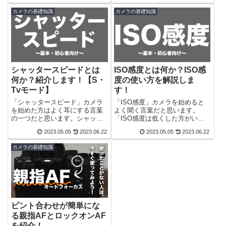
いので、この記事を参考にして
を果たします。今回はその絞
カメラの基礎知識
カメラの基礎知識
いただければ幸いです。
り・F値について紹介していきま
す。
シャッタースピードとは
ISO感度とは何か？ISO感
何か？紹介します！【S・
度の使い方を解説しま
Tvモード】
す！
「シャッタースピード」カメラ
「ISO感度」カメラを始めると
を始めた方はよく耳にする言葉
よく聞く言葉だと思います。
の一つだと思います。シャッタ
「ISO感度は低くした方がい
ースピードは、カメラの「シャ
い」「ISOは100で固定」など
2023.05.05
2023.06.22
2023.05.05
2023.06.22
ッターが開いている時間を表し
様々あり、基本的には低くする
ている値」で、撮影において重
ことを薦める機会をよく目にし
カメラの基礎知識
要な役割を果たします。
ますが、実際どうなのか？今回
はISO感度を上げるメリットデ
メリットなどを紹介していきま
す。
ピント合わせが簡単にな
る親指AFとロックオンAF
を紹介！