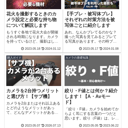
花火を撮影するときのカ
【手ブレ・被写体ブレ】
メラ設定と必要な持ち物
それぞれの対策方法を被
について解説します
写体ごとに紹介します
もうすぐ各地で花火大会が開催
あれ、なんかブレてるのかな？
される時期になります。カメラ
撮った写真を見てみるとブレて
を持っているけど、撮影はした
る写真があります。その時ブレ
ことがないという方に、撮影時
た原因はなにが考えられるの
2023.05.18
2024.01.12
2023.05.17
2024.01.08
の設定と必要な機材などを解説
か？今回は手ブレと被写体ブレ
していきたいと思います。現地
について解説していきます。手
購入ガイド
カメラの基礎知識
で忘れ物がないように出発前に
ブレと被写体ブレの原因を理解
は是非チェックしてからいきま
することで、ブレを逆手に取っ
しょう！また、撮影時の注意点
た写真を撮ることもできます。
なども解説していきます。
カメラを2台持つメリット
絞り・F値とは何か？紹介
と選び方！【サブ機】
します！【A・Avモー
ド】
カメラを2台またはそれ以上ある
とどのようなメリットがあっ
「絞り・F値」カメラを始めてか
て、どんなデメリットがあるの
らよく耳にする言葉の一つだと
か？また、2台目以降のカメラは
思います。絞り（F値）は、レン
何を選べばいいのか？もちろん
ズから入ってくる光の量を表す
2023.05.07
2026.07.13
2023.05.05
2023.06.22
お金はかかるがメリットが大き
値で、撮影において重要な役割